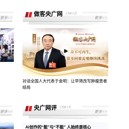
做客央广网
CNR.CN
更多>>
更多>>
古文博
秘
对话全国人大代表于金明：让早筛改写肿瘤患者
结局
央广网评
CNR.CN
更多>>
更多>>
AI创作的“能”与“不能” 人始终是核心