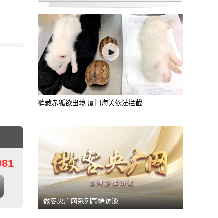
包头市气象局递进式服务 护航内蒙古“十六运
裤藏赤狐欲出境 厦门海关依法拦截
981
做客央广网系列高端访谈