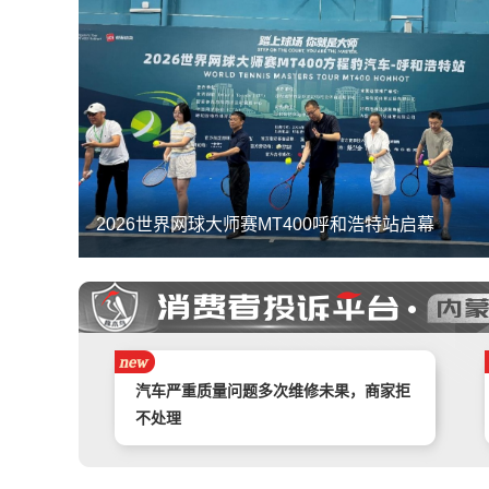
2026世界网球大师赛MT400呼和浩特站启幕
携程旅游APP非因消费者原因主票已退，
附属票不退费。
举报镇江豪利汽车销售服务有限公司拒不
退款
汽车严重质量问题多次维修未果，商家拒
不处理
奇富借条（原360借条）暴力催收