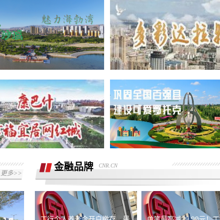
重庆鑫茂丰硕汽车销售有限公司欺诈消费
者，诱导签订定单，存在霸王条款且拒绝
买车子定金不给退
退还定金
车载蓝牙坏了 找到理想400解决 以我超
质保为由拒绝更换 沟通无果 不解决
北汽新能源维修慢售后差
我于8.13晚在昆明万象城购买一辆乐道
L60汽车被销售以优惠为由诱导支付定金
要求还退款
锁单
平台不退款，打了两次客服电话，事情至
金融品牌
CNR.CN
今未解决
更多>>
虚假宣传，不履行合同约定，请求撤销合
同，退赔费用
预售年卡自动被激活，开放半年预约期有
工行个人养老金开户缴存，最
单笔最高减29.99元！
近3个月周末不能预约，还不允许退卡退