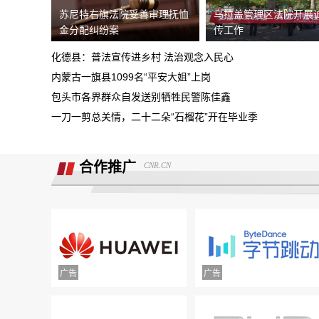
苏尼特右旗法院妥善审理抚恤
乌拉盖管理区法院开展
举报镇江豪利汽车销售服务有限公司拒不
金分配纠纷案
传工作
退款
化德县：普法宣传进乡村 法治观念入民心
内蒙古一旗县1099名“平安大姐”上岗
包头市各界群众自发送别牺牲民警陈佳鑫
一刀一剪总关情，二十二朵“石榴花”开在毕业季
合作推广
CNR.CN