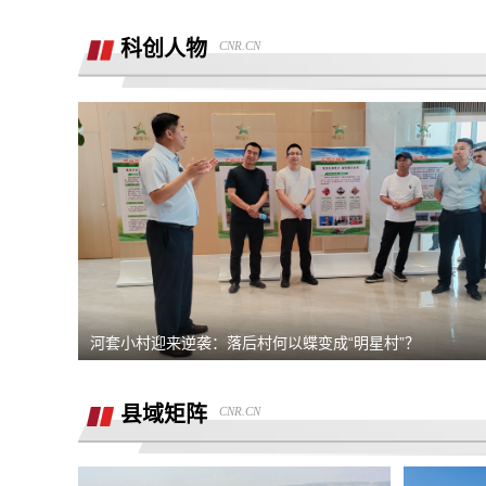
销售虚假宣传汽车续航里程 要求销售及
公司退定金
科创人物
CNR.CN
强买强卖 强制贷款 称交意向金进行锁车
服务 没有按规定实施购车流程
退订金销售承诺按揭不过订金退还合同也
有备注现在订金不退
订购的汽车，未完成验车，未交钥匙，未
交付，订单被违规操作已完成订单
4s店隐瞒消费，侵犯了消费者知情权、
自主选择权，要求退还定金
我父亲被销售坑骗签了定金合同，提车还
说没有现车要去外地。
宜享花业务员打电话叫我查看低息贷款额
河套小村迎来逆袭：落后村何以蝶变成“明星村”？
度，被强制下款
提车当天4S店临时涨价，涉嫌欺诈消费
者，本人要求退还定金。
县域矩阵
CNR.CN
在红旗智联APP上支付2000元定金，去
提车时车辆为问题车，厂家不退还定金。
在4S店交了订金现在让退定金不退