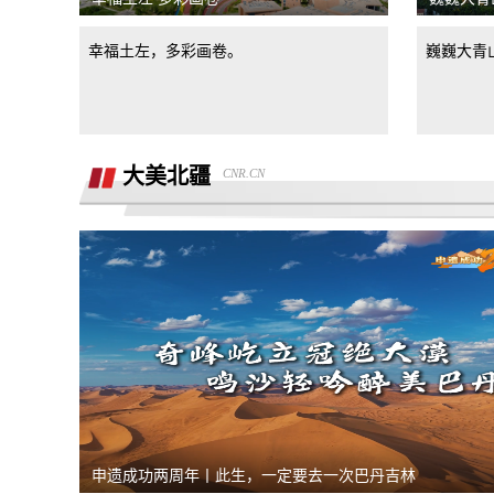
汽车4s店诱导消费者签订汽车销售合
幸福土左，多彩画卷。
巍巍大青
同，联合二手车商坑骗消费者。退诚意金
小米17pro镜头起雾，官方拆机后没解决
好问题，并且不换新，我申请换新加
退还诚意金
大美北疆
CNR.CN
杭州金昌宝湖不加价不给提车，拒绝交付
汽车还不给退定金
市场价格调节问题
买车时承诺可以三个月后提前还款并落实
到了合同现在条件满足但被拒，我要求按
半年了不给退定金，要求退回定金
合同执行
潍坊寿光驰峰广汽本田购车定金拒不退
还，霸王条款
河北军文教育科技有限公司虚假宣传
申遗成功两周年丨此生，一定要去一次巴丹吉林