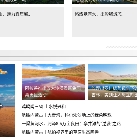
由于没有造成其任何损失，要求退还订
山，魅力宜居城。
悠悠昆河水，出彩钢城芯。
金。
上门看车无现车诱导消费者支付订金当消
费者对销售合同不认可拒签时擅自扣押消
要求退还定金
费者财产
车辆到店后内饰全是划痕和脏污，卖方拒
不退还定金，要求双倍退还定金
鑫茂瑞体验中心捆绑销售
于9月24号到曲靖广汽丰田联庆麒麟店看
车，销售员引导消费贷款，交了意向金
阿拉善推出五大沙漠景区免门
沙漠出圈！综艺镜头下
新车剐蹭后送维修中心保险杠喷漆，损坏
票惠民活动
吉林，美到让人想立刻
2000
车辆至天窗挡风玻璃碎裂上侧边梁凹陷要
鸡鸣闻三省 山水悦兴和
重庆大足深蓝4s店不按合同履约
求赔偿
航瞰内蒙古丨大青沟，科尔沁沙地上的绿色明珠
一渠黄河水，润泽8.5万亩良田：孪井滩的“逆袭”之路
食品安全希望得到重视
航瞰内蒙古丨航拍视界里的草原生态画卷