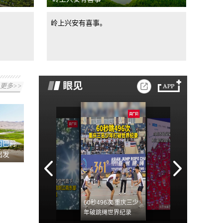
岭上兴安有喜事。
更多>>
的巴丹
出发
60秒496次 重庆三少
年破跳绳世界纪录