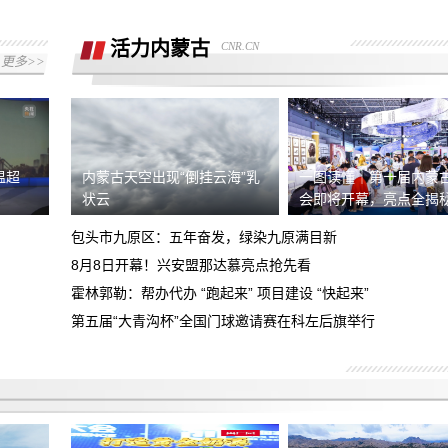
拒绝退还购车诚意金
活力内蒙古
CNR.CN
现就退款协议没有达成一致，希望平台协
更多>>
助
我们在湖南华洋阳光汽车销售有限公司交
了汽车诚意金，但现无法退还诚意金
小赢卡贷两笔借款综合年化利率超法定上
限，要求按LPR4倍核算，退还全部超额
温超
内蒙古天空出现“倒挂云海”乳
一图读懂｜第十届内蒙
诱导下订展车后申请退单不给退
状云
会即将开幕，亮点全揭
利息及
包头市九原区：五年奋发，绿染九原满目新
现要求该平台退回超法定利率的费用合计
8月8日开幕！兴安盟那达慕亮点抢先看
金额4594.92元！
霍林郭勒：帮办代办 “跑起来” 项目建设 “快起来”
去年五月在成都天府广场小米之家买的小
米15手机，现后盖裂缝翘起等问题有安
第五届“大青沟杯”全国门球邀请赛在科左后旗举行
投诉东莞心动的信号婚介所虚假宣传，不
全问题，要求召回产品、退款道歉
按要求服务
对方未签合同 未打出发票 未提前告知定
金不能退回等 事后交易未达成拒绝退还
日本富士相机XE5挂耳脱落 存在设计缺
定金