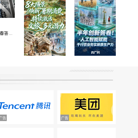
线上消
乡村振兴看内蒙古 | 北京学子以代码为笔，在草原牧区书写青春答卷
AI中国绘开局丨
AI中国｜八大场
半年创新答卷！
景“焕新”暑期消
人工智能赋能千
费 持续激活文旅
行百业夯实新质
多元潜力
生产力