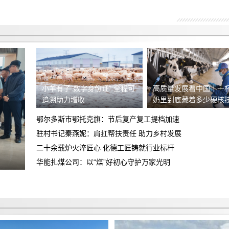
销售诱导下单锁定汽车，有销售录音证据
及其他人证
永川区凯斯蒂亚建材经营部，欺诈消费
者，各种理由推诿不完善安装，现要求善
4s店新车交付存在安全隐患，新车未给
后
加油致使发生交通事故，望惩戒门店并赔
退款订金五千
偿损失
小羊有了“数字身份证” 全程可
高质量发展看中国｜一
追溯助力增收
奶里到底藏着多少硬核
要求退换意向金1万元
鄂尔多斯市鄂托克旗：节后复产复工提档加速
销售诱导消费，将市补当做优惠，给消费
驻村书记秦燕妮：肩扛帮扶责任 助力乡村发展
者报落地要求退还预付款，以及支付的部
二十余载炉火淬匠心 化德工匠铸就行业标杆
商家虚假报价不兑现承诺，原订车价
分购车款
华能扎煤公司：以“煤”好初心守护万家光明
215000元包含7500元保养套餐后续又不
对方说8.10之前退押金9000到8.21号还
承认
未收到押金，诉求退押金并报销路费
哈尔滨运通奥迪，全款交付不给提车，反
复推脱
要求店家全额退款一万元