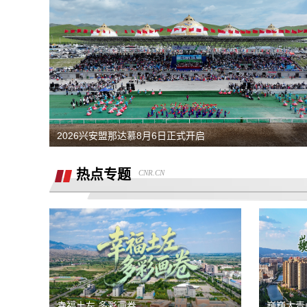
熊猫净水器爆炸燃烧
退还诚意金
滴滴平台司机超时未出发，地域黑乘客
要求解除合同，退款，我还没有开始学习
2026兴安盟那达慕8月6日正式开启
同程金融套路贷高利息开通199的会员才
热点专题
CNR.CN
能借款，没用使用过其它会员权益，要求
重庆智鑫沅汽车销售有限公司强买强卖，
退款退
服务态度恶劣且拒绝退还定金
买车锁单前不预审，贷款批不过，强制我
走租赁贷款
退还定金2000元
骗子上门推销熊猫净水器，专挑农村老人
幸福土左 多彩画卷
巍巍大青
下手