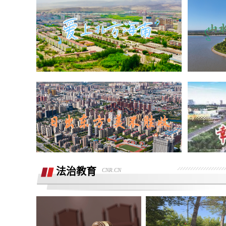
据我了解，我锁单车辆根本没有生产，只
需4s店跟厂家沟通即可取消订单。
现在诉求退款
重庆鑫茂丰硕汽车销售有限公司收取定金
5000元不予退还
大安市邮政储蓄银行违规停贷
Smart汽车肆意欺骗消费者，总部监管缺
位，客户权益保障无门！
诉求:不能进行贷款审批流程，并退还订
金2000元。
北京爱车汽车销售欺骗多名消费者购车，
法治教育
CNR.CN
不予交付车辆
面谈的时候说的只要有比他低的就退意向
金，然后一直不给退
携程旅游APP非因消费者原因主票已退，
附属票不退费。