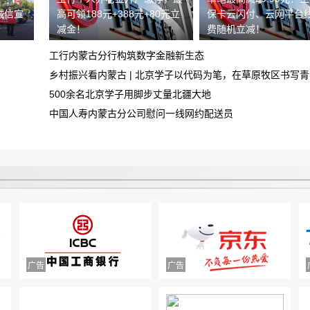
诚信宣
高可领188元+388元+80元立
保卡云闪付、云网平台
中山市正德二手车交易有限公司拒不退款
款
减金！
费随机立减！
工行内蒙古分行构筑数字金融新生态
500余名北京学子用脚步丈量北疆大地
中国人寿内蒙古分公司慰问一线网约配送员