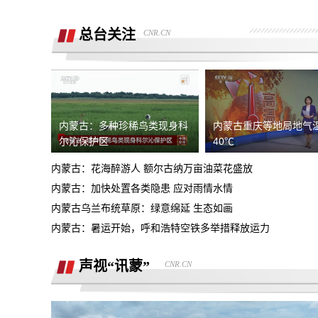
销售诱导交款，并未签订任何合同和定
金，私自收费我2000元且不退
总台关注
CNR.CN
广西联通宽带被无故限速，想恢复必须签
《业务风险防控承诺书》
话费充值未到账，平台判商家退款，但商
家不退款也联系不上。
游戏虚假宣传诱导消费，已经严重影响本
人生活
内蒙古：多种珍稀鸟类现身科
内蒙古重庆等地局地气
4s店擅自操作导致汽车主机损坏导致需
尔沁保护区
40℃
要更换，超时维修没有任何补偿
内蒙古：花海醉游人 额尔古纳万亩油菜花盛放
全款购买吉利银河A7被售抵押车，车辆
内蒙古：加快处置各类隐患 应对雨情水情
被中信银行拖走，钱车两空，吉利总部推
内蒙古乌兰布统草原：绿意绵延 生态如画
石家庄鹿泉区烂尾楼
诿不作为
内蒙古：暑运开始，呼和浩特空铁多举措释放运力
上海好德宝公司被发现欺诈消费者后拒绝
退定金10000元
声视“讯蒙”
CNR.CN
高顿教育霸王条款 拒不退款
承诺兜底购置税，后续不兜底