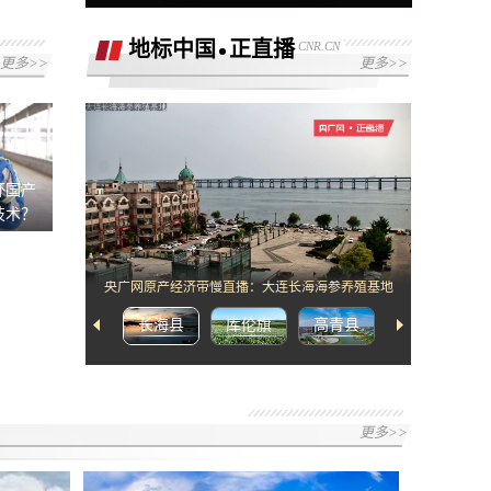
地标中国
正直播
CNR.CN
更多>>
更多>>
[2]网络错误，请检查网络配置或者播放链
接是否正确
杯国产
技术？
央广网原产经济带慢直播：大连长海海参养殖基地
长海县
库伦旗
高青县
武宁县
更多>>