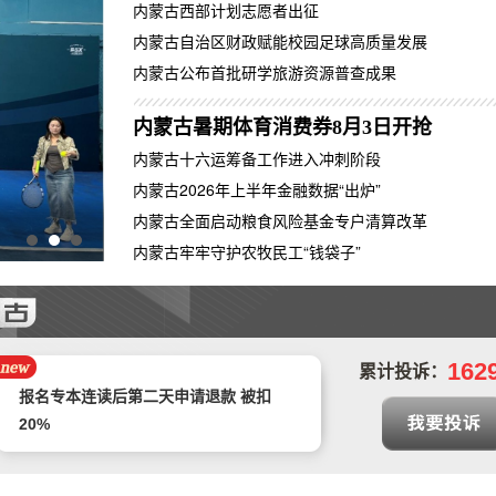
内蒙古西部计划志愿者出征
内蒙古自治区财政赋能校园足球高质量发展
内蒙古公布首批研学旅游资源普查成果
内蒙古暑期体育消费券8月3日开抢
内蒙古十六运筹备工作进入冲刺阶段
内蒙古2026年上半年金融数据“出炉”
内蒙古全面启动粮食风险基金专户清算改革
包头市固阳县：露营经济激活乡村振兴一池春水
内蒙古牢牢守护农牧民工“钱袋子”
预售年卡自动被激活，开放半年预约期有
近3个月周末不能预约，还不允许退卡退
中山市正德二手车交易有限公司拒不退款
款
162
累计投诉：
报名专本连读后第二天申请退款 被扣
20%
遭遇汽车4S店不给予退定金以及销售人
员态度恶劣