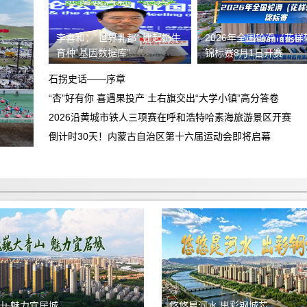
陷
高德平台乱扣钱，乱封号
李喜和：“世界乳都” 建起奶牛
2026年全国轮滑（花样
育种“基因数据库”
锦标赛8月1日开赛
关于飞行帮（北京）航空服务有限公司退
费纠纷的投诉
石拐史话——序章
广汽丰田车没有提到，诉求退定金及相关
“杏”好有你 喜遇果投产 土右旗交出“大学小镇”高分答卷
合理合法费用
2026沿黄城市铁人三项赛在呼和浩特哈素海旅游景区开赛
退还2199元订金
倒计时30天！内蒙古自治区第十六届运动会即将启幕
众安易行（武汉市）汽车服务有限公司搞
诈骗
重庆智鑫沅汽车销售有限公司，不下贷
款，强制加五千元全款购车，不退定金。
诱导消费不退定金
买车和销售说的价格是包含保险，合同没
有写包保险保险强制在他们店里购买低开
不退定金
发票金额
山 魅力宜居城
悠悠昆河水 出彩钢城芯