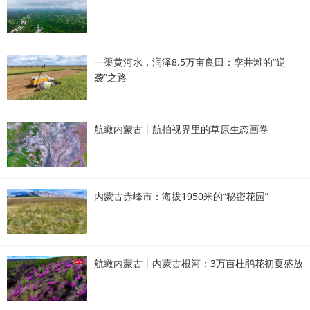
一渠黄河水，润泽8.5万亩良田：孪井滩的“逆
袭”之路
航瞰内蒙古丨航拍视界里的草原生态画卷
内蒙古赤峰市：海拔1950米的“秘密花园”
航瞰内蒙古丨内蒙古根河：3万亩杜鹃花初夏盛放