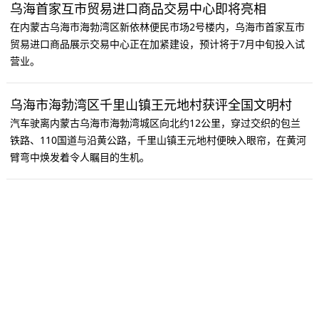
乌海首家互市贸易进口商品交易中心即将亮相
在内蒙古乌海市海勃湾区新依林便民市场2号楼内，乌海市首家互市
贸易进口商品展示交易中心正在加紧建设，预计将于7月中旬投入试
营业。
乌海市海勃湾区千里山镇王元地村获评全国文明村
汽车驶离内蒙古乌海市海勃湾城区向北约12公里，穿过交织的包兰
铁路、110国道与沿黄公路，千里山镇王元地村便映入眼帘，在黄河
臂弯中焕发着令人瞩目的生机。
乌海铱钼新能源项目即将启动试生产
6月19日，走进内蒙古乌海铱钼新能源科技有限公司的厂房内，眼前
景象令人振奋。
加油！中考顺利开考，梦想扬帆起航
愿所有考生都能提笔从容，落笔生辉，在这承载汗水的考场上书写出