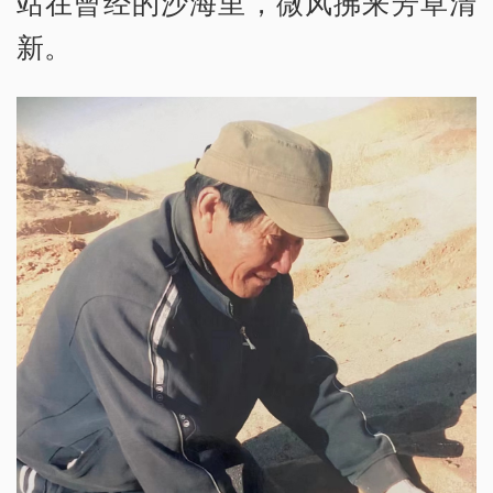
站在曾经的沙海里，微风拂来芳草清
新。