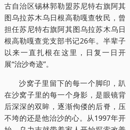
古自治区锡林郭勒盟苏尼特右旗阿其
图乌拉苏木乌日根高勒嘎查牧民，曾
担任苏尼特右旗阿其图乌拉苏木乌日
根高勒嘎查党支部书记26年。半辈子
以来一直扎根在这里，日复一日开
展“治沙奇迹”。
沙窝子里留下的每一个脚印，趴
在沙窝子里的每一个身影，是眼镜背
后深深的双眸，逐渐佝偻的后脊，压
不垮的还是他治沙的心。从1997年开
始，乌力吉就带着家人开始探索改善