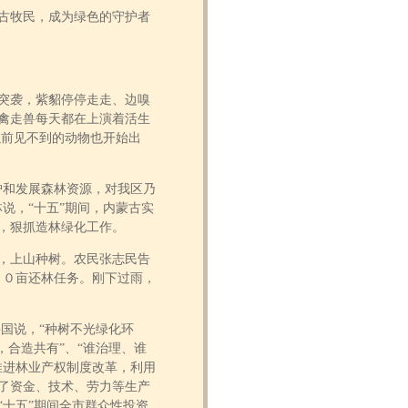
古牧民，成为绿色的守护者
突袭，紫貂停停走走、边嗅
禽走兽每天都在上演着活生
以前见不到的动物也开始出
和发展森林资源，对我区乃
说，“十五”期间，内蒙古实
，狠抓造林绿化工作。
，上山种树。农民张志民告
３０亩还林任务。刚下过雨，
兴国说，“种树不光绿化环
，合造共有”、“谁治理、谁
推进林业产权制度改革，利用
了资金、技术、劳力等生产
十五”期间全市群众性投资