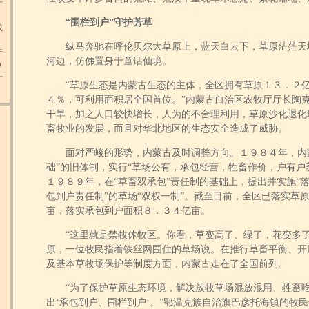
十
“围栏到户”守护芳草
成
纵马奔驰在呼伦贝尔大草原上，蓝天白云下，草原茫茫天
产
河边，仿佛置身于童话仙境。
０
十
“草原生态是内蒙古生态的主体，全区拥有草原１３．２亿
４％，可利用面积居全国首位。”内蒙古自治区农牧厅厅长陶
.
干旱，加之人口较快增长，人为的不合理利用，草原沙化退化
畜牧业的发展，而且对华北地区的生态安全造成了威胁。
面对严峻的形势，内蒙古及时调整方向。１９８４年，内蒙
础”的旧体制，实行“草场公有，承包经营，牲畜作价，户有户养
１９８９年，在“草畜双承包”责任制的基础上，提出并实施“
包到户责任制”的草场“双权一制”。截至目前，全区已落实草
亩，落实承包到户面积８．３４亿亩。
“这里就是禁牧休牧区。你看，草变高了、绿了，花变多了
原，一位牧民指着铁丝网围住的草场说。在推行草畜平衡、开
及基本草牧场保护等制度方面，内蒙古走在了全国前列。
“为了保护草原生态环境，解决放牧草场混放混用、牲畜吃‘
出‘承包到户、围栏到户’。”鄂温克族自治旗巴彦托海镇的牧