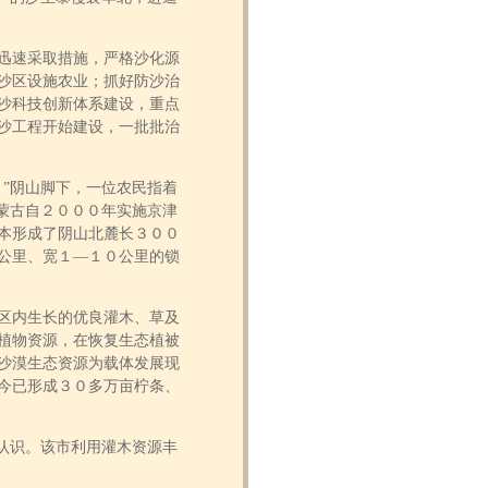
迅速采取措施，严格沙化源
沙区设施农业；抓好防沙治
沙科技创新体系建设，重点
沙工程开始建设，一批批治
”阴山脚下，一位农民指着
蒙古自２０００年实施京津
本形成了阴山北麓长３００
公里、宽１―１０公里的锁
区内生长的优良灌木、草及
植物资源，在恢复生态植被
沙漠生态资源为载体发展现
今已形成３０多万亩柠条、
认识。该市利用灌木资源丰