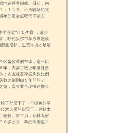
颠地追逐着蝴蝶。目前，内
１．１４％。不再转场轮牧
棋布的定居点取代了蒙古
羊开展“计划生育”，减少
者，呼伦贝尔市草原自然载
的衡量指标，生态环境才是最
全区畜牧业的主体，这一历
６年，内蒙古牧业年度牲畜
％；农区牲畜存栏头数比例
头数比例则由５年前的７
之首，畜牧业呈现快速增长
给子孙留下了一个绿色的草
在技术人员的指导下，达林太
行轮牧。两年后，达林太家
２０多公斤，羊的体重也平