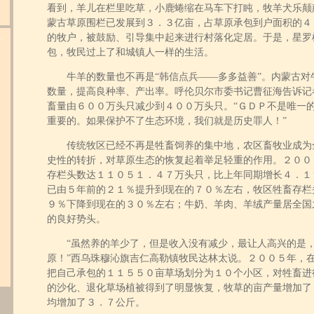
看到，羊儿在栏里吃草，小鹿蜷缩在马车下打盹，牧羊犬乐颠
蒙古草原围栏已发展到３．３亿亩，占草原承包到户面积的４
.
的牧户，被鼓励、引导集中起来进行村落化定居。于是，星罗
包，牧民过上了和城镇人一样的生活。
牛羊的数量也不再是“韩信点兵――多多益善”。内蒙古对牛
数量，提高良种率、产出率。呼伦贝尔市委书记曹征海告诉记
畜量由６００万头只减少到４００万头只。“ＧＤＰ不是唯一
重要的。如果保护不了生态环境，我们就是历史罪人！”
传统牧区已经不再是牲畜饲养的集中地，农区畜牧业成为
史性的转折，对草原生态的恢复起着举足轻重的作用。２００
存栏头数达１１０５１．４７万头只，比上年同期增长４．１
已由５年前的２１％提升到现在的７０％左右，牧区牲畜存栏
９％下降到现在的３０％左右；牛奶、羊肉、羊绒产量居全国
的良好势头。
“虽然养的羊少了，但是收入没有减少，最让人高兴的是，
原！”西乌珠穆沁旗吉仁高勒镇牧民达林太说。２００５年，
把自己承包的１１５５０亩草场划分为１０个小区，对牲畜进
的沙化、退化草场植被得到了明显恢复，牧草的亩产量增加了
均增加了３．７公斤。