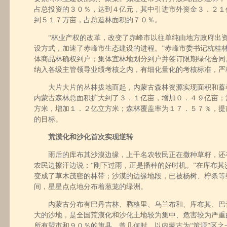
占总投资的３０％，达到４亿元，其中引进市外资金３．２１
到５１７万亩，占总造林面积的７０％。
“林业产权的改革，改变了赤峰市以往单纯由地方政府出资
设方式，加速了赤峰市生态建设的进程。”赤峰市委书记杭桂
体商品林确权到户；集体宜林地划分到户并签订限期绿化合同
纳入各级主管领导业绩考核之内，有细化量化的考核标准，严
大片大片的丛林拔地而起，内蒙古森林资源实现面积和蓄积
内蒙古森林总面积扩大到了３．１亿亩，增加０．４９亿亩；
方米，增加１．２亿立方米；森林覆盖率为１７．５７％，提前
的目标。
荒漠化和沙化首次实现逆转
雨后的库布其沙漠边缘，上千名农牧民正在撒种草籽，还
农民边擦汗边说：“刚下过雨，正是播种的好时机。”在库布其
变成了草木茂密的林带；沙漠的边缘地段，已被杨树、柠条等绿
间，星星点点地分布着葱茏的绿洲。
内蒙古分布有巴丹吉林、腾格里、乌兰布和、库布其、巴
大的沙地，是全国荒漠化和沙化土地较为集中、危害较为严重
所有盟市和９０％的旗县。曾几何时，以内蒙古为“策源”区之