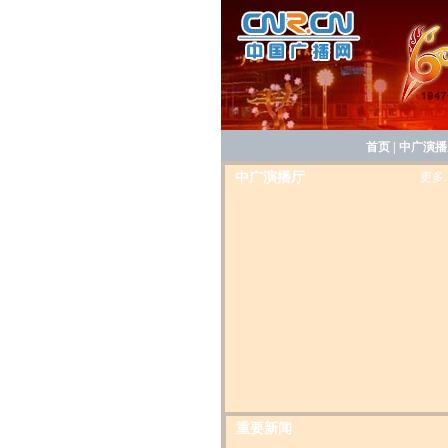
首页
|
中广演播
中广演播厅
更多..
8月5日上午，内蒙古自治区成立60年
就展览在内蒙古展览馆剪彩开幕。
１
９４７年内蒙古自治区刚成立时人均生
重要新闻
总值９６元，而２００６年增加到２０