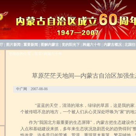
厅
|
图片新闻
|
重要新闻
|
图解内蒙古
|
党的阳光下
|
跨越六十年
|
内蒙古概况
|
北国往
.
您现在的位置：首页>跨越六十年
草原茫茫天地间—内蒙古自治区加强生
中广网 2007-08-06
“蓝蓝的天空，清清的湖水，绿绿的草原，这是我的家…
个被传唱不息的地方，一个被人们从心灵深处呼唤为“家”的地
成
作为“我国北方最重要的生态屏障”，内蒙古把生态建设作
产
入点和基础建设来抓，多年来生态状况急剧恶化的趋势得到“整
０
性改变，许多昔日的荒滩、荒漠，重现草木葱茏、繁花铺地、