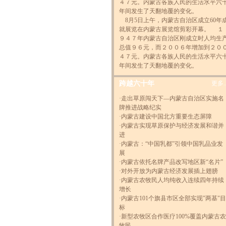
４７元。内蒙古各族人民的生活水平六
年间发生了天翻地覆的变化。
8月5日上午，内蒙古自治区成立60年
就展览在内蒙古展览馆剪彩开幕。
１
９４７年内蒙古自治区刚成立时人均生
总值９６元，而２００６年增加到２０
４７元。内蒙古各族人民的生活水平六
年间发生了天翻地覆的变化。
跨越六十年
更多..
·
走出草原闯天下—内蒙古自治区实施名
牌推进战略纪实
·
内蒙古建设中国北方重要生态屏障
·
内蒙古实现草原保护与经济发展和谐并
进
·
内蒙古：“中国乳都”引领中国乳品业发
展
·
内蒙古依托名牌产品改写地区新“名片”
·
对外开放为内蒙古经济发展插上翅膀
·
内蒙古农牧民人均纯收入连续四年持续
增长
·
内蒙古101个旗县市区全部实现"两基"目
标
·
新型农牧区合作医疗100%覆盖内蒙古农
牧民