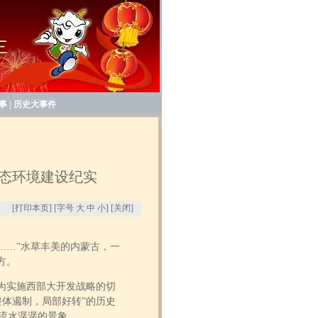
事
|
历史大事件
态环境建设纪实
[
打印本页
] [字号
大
中
小
] [
关闭
]
…”水草丰美的内蒙古，一
方。
为实施西部大开发战略的切
体遏制，局部好转”的历史
流水潺潺的景象。