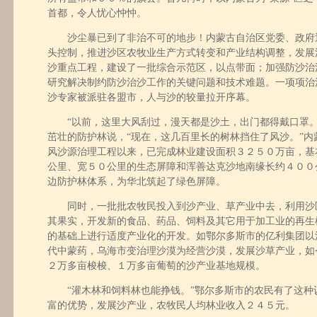
首都，令人忧心忡忡。
沙尘暴已到了非治不可的地步！内蒙古自治区党委、政府
头控制，推进沙区农牧业生产方式转变和产业结构调整，发展
沙重点工程，建设了一批综合示范区，以点带面；加强防沙治
研究解决制约防沙治沙工作的关键问题和技术难题。一项项治
沙专家被派驻各盟市，人与沙的较量拉开序幕。
“以前，这里大风刮过，漫天都是沙土，出门都得戴口罩。
茁壮的防护林说，“现在，这几百里长的树林挡住了风沙。”内
风沙源治理工程以来，已完成林业建设面积３２５０万亩，基
公里、宽５０公里的生态屏障和浑善达克沙地南缘长约４００
边防护林体系，为华北筑起了绿色屏障。
同时，一批批农牧民投入到沙产业、草产业中去，利用沙
其果实，开发新的食品、药品、饲料及其它用于加工业的再生
的基础上进行适度产业化的开发。如鄂尔多斯市的亿利集团以
代中蒙药，乌海市变治理沙漠为经营沙漠，发展沙草产业，如
２万多亩梭梭、１万多亩葡萄的沙产业基地规模。
“灌木林和饲料林也能挣钱。”鄂尔多斯市的农民有了这种
富的优势，发展沙产业，农牧民人均林业收入２４５元。