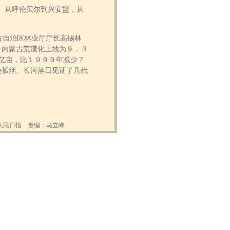
。从呼伦贝尔到兴安盟，从
古自治区林业厅厅长高锡林
，内蒙古荒漠化土地为９．３
亿亩，比１９９９年减少７
漠孤烟、长河落日见证了几代
人民日报 责编：马立峰