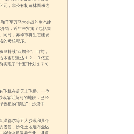
亿元，非公有制造林面积达
和千军万马大会战的生态建
林介绍，近年来实施了包括集
。同时，赤峰市将生态建设
格的考核程序。
量持续“双增长”。目前，
活木蓄积量达１２．９亿立
实现了“十五”计划１７％
有飞机在蓝天上飞播。一位
沙漠靠近黄河的地段，已经
色植物“锁边”；沙漠中
音温都尔等五大沙漠和几个
的省份，沙化土地遍布全区
一的沙尘暴侵袭华北，进逼