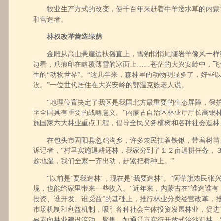
牧业生产方式的改变，使千百年来赶着牛羊逐水草的内蒙
和营造者。
林权改革营造绿荫
金雕从高山悬崖边扶摇直上，雪豹悄悄尾随岩羊像风一样
边看，爪痕印在略覆薄雪的冰面上……苍茫的大兴安岭中，飞
生的“动物世界”。“这几年来，森林里的动物明显多了，好些
没。”一位世代居住在大兴安岭的鄂温克族老人说。
“地理位置决定了我区是我国北方最重要的生态屏障，保护
至全国具有重要的战略意义。”内蒙古自治区林业厅厅长高锡林
施国家六大林业重点工程，倡导全民义务植树和各种社会造林
在包头市固阳县忽鸡沟乡，许多农民扛着铁锹，带着树苗
诉记者，“村里实施退耕还林，我家分到了１２亩退耕任务，
趁地湿，我们全家一齐出动，赶紧把树种上。”
“以前是‘要我造林’，现在是‘我要造林’。”阿荣旗农民张
境，也能给家里带来一些收入。”近年来，内蒙古在“谁造谁有
投资、谁开发、谁受益”的基础上，推行林业分类经营改革，
市场机制和利益机制，吸引各种社会主体投资发展林业，促进
要素向林业建设流动、聚集。如通辽市实行开放式治沙造林，“