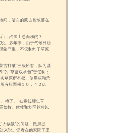
地间，洁白的蒙古包散落在
亩，占国土总面积的７
克说。多年来，由于气候日趋
现象严重，不仅制约了草原
古打破“三级所有，队为基
”的“草畜双承包”责任制；
落实草原所有权、使用权和承
原所有权面积１０．４２亿
、艳了。”在希拉穆仁草
展禁牧、休牧和划区轮牧以
大锅饭’的问题，政府提
民达来说。记者在他家院子里