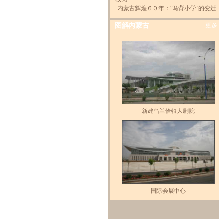
·
内蒙古辉煌６０年：“马背小学”的变迁
图解内蒙古
更多..
新建乌兰恰特大剧院
国际会展中心