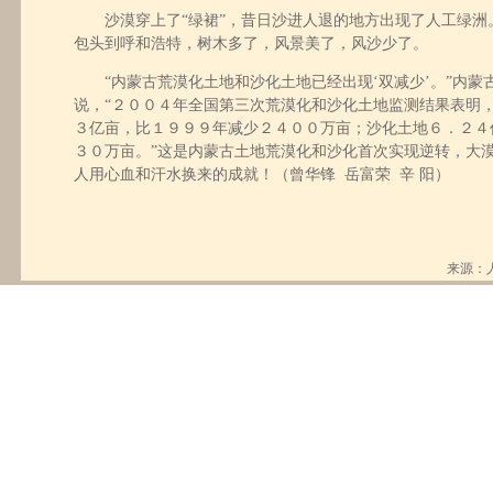
沙漠穿上了“绿裙”，昔日沙进人退的地方出现了人工绿洲
包头到呼和浩特，树木多了，风景美了，风沙少了。
“内蒙古荒漠化土地和沙化土地已经出现‘双减少’。”内蒙
说，“２００４年全国第三次荒漠化和沙化土地监测结果表明
３亿亩，比１９９９年减少２４００万亩；沙化土地６．２４
３０万亩。”这是内蒙古土地荒漠化和沙化首次实现逆转，大
人用心血和汗水换来的成就！（曾华锋 岳富荣 辛 阳）
来源：