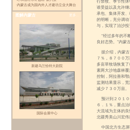
行禁牧、季节性休
·
内蒙古成为国内外人才建功立业大舞台
谁受益以及允许继
承包、集体开发、
图解内蒙古
更多...
的明晰，充分调动
与，实现了治沙投
“经过多年的不断
良好态势。”内蒙
据介绍，内蒙古自
７％，８７００万
多亩草牧场恢复了
新建乌兰恰特大剧院
素两大沙地森林覆
控制，阿拉善和鄂
监测结果显示，荒
减少７３０万亩。
预计到２０１０
６．１％，重点治
大流域为主体的良
国际会展中心
北疆秀美山川宏伟
中国北方生态屏