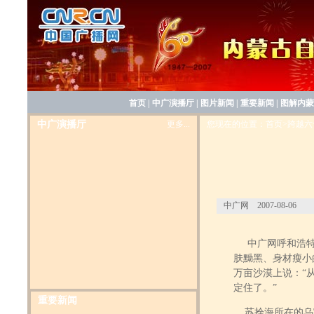
首页
|
中广演播厅
|
图片新闻
|
重要新闻
|
图解内蒙
中广演播厅
更多...
您现在的位置：首页>跨越六
中广网 2007-08-06
中广网呼和浩特
肤黝黑、身材瘦小
8月5日上午，内蒙古自治区成立60年成
万亩沙漠上说：“
就展览在内蒙古展览馆剪彩开幕。
１
定住了。”
９４７年内蒙古自治区刚成立时人均生产
重要新闻
总值９６元，而２００６年增加到２００
苏拴海所在的乌