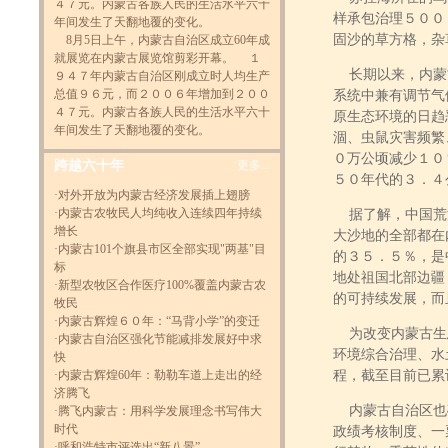
４７元。内蒙古各族人民的生活水平六十
样承包治理５００
年间发生了天翻地覆的变化。
固沙的草方格，杂
8月5日上午，内蒙古自治区成立60年成
就展览在内蒙古展览馆剪彩开幕。
１
长期以来，内蒙古
９４７年内蒙古自治区刚成立时人均生产
总值９６元，而２００６年增加到２００
系统中兼有调节气
４７元。内蒙古各族人民的生活水平六十
原生态环境的日趋
年间发生了天翻地覆的变化。
涸、虫鼠灾害频繁
０万公顷减少１０
跨越六十年
更多...
５０年代的３．４
·
对外开放为内蒙古经济发展插上翅膀
·
内蒙古农牧民人均纯收入连续四年持续
据了解，中国荒
增长
大沙地的全部都在
·
内蒙古101个旗县市区全部实现"两基"目
的３５．５％，是
标
地处祖国北部边疆
·
新型农牧区合作医疗100%覆盖内蒙古农
的可持续发展，而
牧民
·
内蒙古辉煌６０年：“马背小学”的变迁
为改变内蒙古生
·
内蒙古自治区强化节能减排发展好中求
环境综合治理、水
快
·
内蒙古辉煌60年：勒勒车道上走出的经
程，截至目前已累
济腾飞
内蒙古自治区也
·
腾飞内蒙古：用科学发展理念书写伟大
时代
政绩考核制度、一
·
呼和浩特市评选出“新八景”