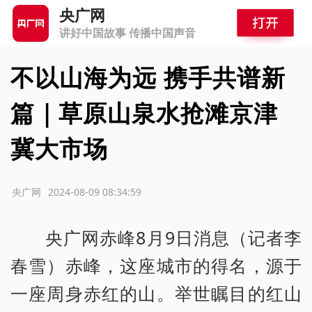
央广网
讲好中国故事 传播中国声音
不以山海为远 携手共谱新
篇｜草原山泉水抢滩京津
冀大市场
源：央广网
2024-08-09 08:34:59
央广网赤峰8月9日消息（记者李
春雪）赤峰，这座城市的得名，源于
一座周身赤红的山。举世瞩目的红山