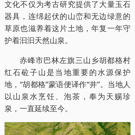
文化不仅为考古研究提供了大量玉石
器具，连绵起伏的山峦和无边绿意的
草原也滋养着这片土地，年复一年守
护着汩汩天然山泉。
赤峰市巴林左旗三山乡胡都格村
红石砬子山是当地重要的水源保护
地，“胡都格”蒙语便译作“井”。当地人
以山泉水烹饪、泡茶，奉为天赐珍
泉，一直延续至今。