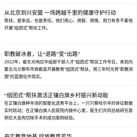
从北京到兴安盟 一场跨越千里的健康守护行动
帮扶，是幸运，也是责任。他们用心、用智、用情、用力有条不紊地
开展“组团式”帮扶工作。
职教破冰者，让“退路”变“出路”
2022年，崔东光响应中组部干部人才“组团式”帮扶工作号召，来到内
蒙古乌兰察布市商都县开展教育“组团式”帮扶，用三年时光将“职教突
围”的蓝图化作现实。
“组团式”帮扶激活正镶白旗乡村振兴新动能
在正镶白旗种羊场的智能化选育平台上，一只只察哈尔羊的体征数据
实时跃动；在正镶白旗人民医院内镜中心里，医生们共同总结研究首
例巨大息肉切除手术的成功案例经验。
夯实教育地基 绽放教育芳华