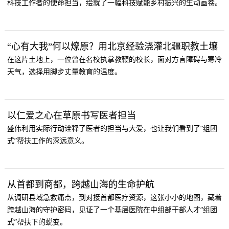
科技工作者的使命担当，绘就了一幅科技赋能乡村振兴的生动画卷。
“心有大我”何以燎原？用北京经验浇灌北疆职教土壤
在这片土地上，一位曾在名校执掌教鞭的校长，面对方言障碍与寒冷
天气，选择用脚步丈量教育的温度。
以仁爱之心在草原书写医者担当
盛伟利用实际行动诠释了医者的担当与大爱，也让我们看到了“组团
式”帮扶工作的深远意义。
从首都到商都，跨越山海的生命护航
从调研县域急救痛点，到对接首都医疗资源，这张小小的地图，藏着
跨越山海的守护密码，见证了一个基层医院在中组部干部人才“组团
式”帮扶下的蜕变。