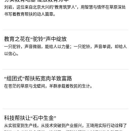
刘岩，这位来自北京大兴的“教育筑梦人”，用智慧与情怀在草原深处
书写着教育帮扶的动人篇章。
教育之花在“驼铃”声中绽放
一只驼铃，声音微弱，能给人以力量；一只驼铃，声音单调，却给人
以信心。
“组团式”帮扶拓宽肉羊致富路
在苍茫的草原与戈壁间，羊群承载着牧民的生计。
科技帮扶让“石中生金”
从实验室到生产线，从技术突破到产业振兴，王琦用实际行动诠释了