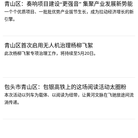
青山区：奏响项目建设“更强音” 集聚产业发展新势能
一个个优质项目、一批批优势产业拔节生长，成为拉动经济增长的新
引擎。
青山区首次启用无人机治理杨柳飞絮
此次杨柳飞絮专项治理工作，将持续至5月20日。
包头市青山区：包银高铁上的这场阅读活动太圈粉
本次活动以列车为载体、以阅读为纽带，让黄河文脉在飞驰旅途间流
淌传递。
青山区：善治赋能，让百姓幸福满格
青山区以善治为笔、以温情为墨，把“以人民为中心”的理念融入基层