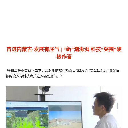
奋进内蒙古·发展有底气 | “新”潮澎湃 科技“突围”硬
核作答
“呼和浩特市舍得下血本，2024年财政科技支出较2021年增长2.24倍，真金白
银的投入为科技攻关注入强劲底气。”