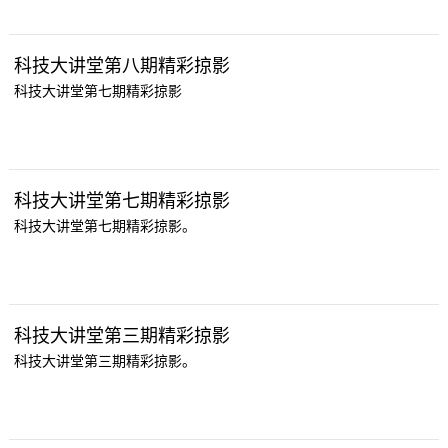
科技大讲堂第八期精彩掠影
科技大讲堂第七期精彩掠影
科技大讲堂第七期精彩掠影
科技大讲堂第七期精彩掠影。
科技大讲堂第三期精彩掠影
科技大讲堂第三期精彩掠影。