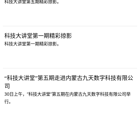
科技大讲堂第五期精彩掠影。
科技大讲堂第一期精彩掠影
科技大讲堂第一期精彩掠影。
“科技大讲堂”第五期走进内蒙古九天数字科技有限公
司
30日上午，“科技大讲堂”第五期在内蒙古九天数字科技有限公司举
行。
“科技大讲堂”首期讲座在呼和浩特开讲
为了充分发挥媒体作用，央广网内蒙古频道将对整个课程环节进行全