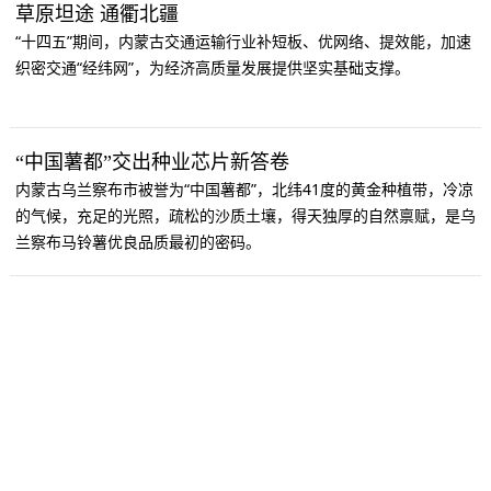
草原坦途 通衢北疆
“十四五”期间，内蒙古交通运输行业补短板、优网络、提效能，加速
织密交通“经纬网”，为经济高质量发展提供坚实基础支撑。
“中国薯都”交出种业芯片新答卷
内蒙古乌兰察布市被誉为“中国薯都”，北纬41度的黄金种植带，冷凉
的气候，充足的光照，疏松的沙质土壤，得天独厚的自然禀赋，是乌
兰察布马铃薯优良品质最初的密码。
以“绿”为脉 在呼伦贝尔读懂生态发展的方向
作为国家重要生态安全屏障和北方开放重要节点城市，呼伦贝尔正在
努力回答新的发展命题。
河套粮仓 科技领航
内蒙古巴彦淖尔地区作为我国重要粮食主产区，在全国粮食安全格局