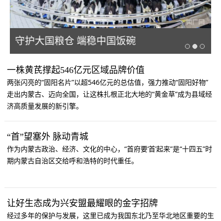
守护大国粮仓 端稳中国饭碗
一株黄芪撑起546亿元区域品牌价值
两张闪亮的“固阳名片”以超546亿元的总估值，强力推动“固阳好物”
走出内蒙古、迈向全国，让这株扎根正北大地的“黄金草”成为县域经
济高质量发展的新引擎。
“首”望塞外 脉动青城
作为内蒙古政治、经济、文化的中心，“首府要‘首’起来”是“十四五”时
期内蒙古自治区交给呼和浩特的时代重任。
让好生态成为兴安盟最耀眼的金字招牌
经过多年的保护与发展，这里已成为我国东北乃至华北地区重要的生