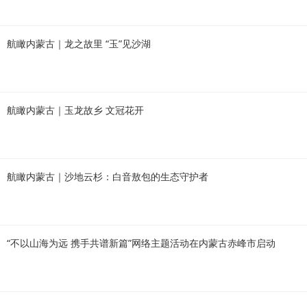
航瞰内蒙古｜龙之故里 “玉”见沙湖
航瞰内蒙古｜玉龙故乡 文冠花开
航瞰内蒙古｜沙地云杉：白音敖包的生态守护者
“不以山海为远 携手共谱新篇”网络主题活动在内蒙古赤峰市启动