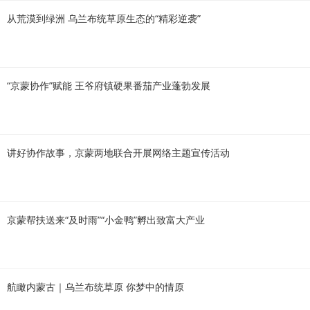
从荒漠到绿洲 乌兰布统草原生态的“精彩逆袭”
“京蒙协作”赋能 王爷府镇硬果番茄产业蓬勃发展
讲好协作故事，京蒙两地联合开展网络主题宣传活动
京蒙帮扶送来“及时雨”“小金鸭”孵出致富大产业
航瞰内蒙古｜乌兰布统草原 你梦中的情原