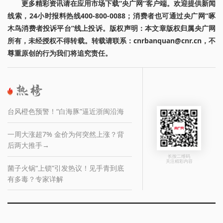
更多精彩资讯请在应用市场下载“央广网”客户端。欢迎提供新闻
线索，24小时报料热线400-800-0088；消费者也可通过央广网“啄
木鸟消费者投诉平台”线上投诉。版权声明：本文章版权归属央广网
所有，未经授权不得转载。转载请联系：cnrbanquan@cnr.cn，不
尊重原创的行为我们将追究责任。
台风橙色预警！“白海豚”逼近浙闽沿海
一周大涨超7% 金价为何突然上涨？背
后两大推手→
长按二维码
关注精彩内容
菌子火锅“上锁”引发热议！见手青到底
有多毒？专家详解