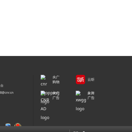
央广
云听
购物
平台
@cnr.cn
央广
象舞
广告
广告