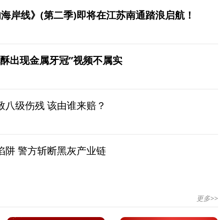
海岸线》(第二季)即将在江苏南通踏浪启航！
桃酥出现金属牙冠”视频不属实
致八级伤残 该由谁来赔？
陷阱 警方斩断黑灰产业链
更多>>