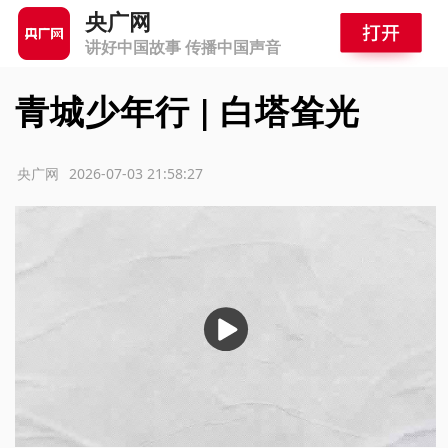
央广网
讲好中国故事 传播中国声音
青城少年行 | 白塔耸光
源：央广网
2026-07-03 21:58:27
播
放