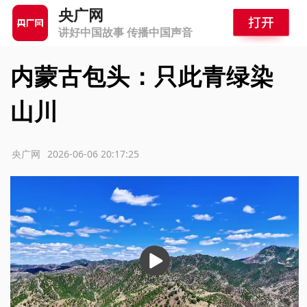
央广网
讲好中国故事 传播中国声音
内蒙古包头：只此青绿染
山川
源：央广网
2026-06-06 20:17:25
播
放