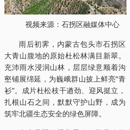
视频来源：石拐区融媒体中心
雨后初霁，内蒙古包头市石拐区
大青山腹地的原始杜松林满目新翠。
充沛雨水浸润山林，层层绿意顺着沟
壑铺展绵延，为巍峨群山披上鲜亮“青
衫”。成片杜松枝干遒劲、迎风挺立，
扎根山石之间，默默守护山野，成为
筑牢北疆生态安全的绿色屏障。