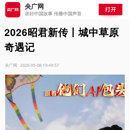
央广网
讲好中国故事 传播中国声音
2026昭君新传丨城中草原
奇遇记
源：央广网
2026-05-08 19:49:57