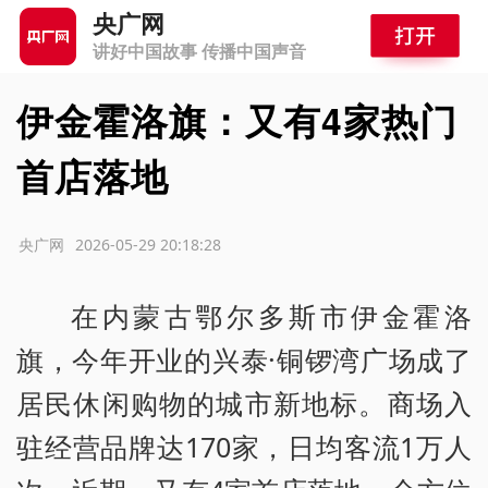
央广网
讲好中国故事 传播中国声音
伊金霍洛旗：又有4家热门
首店落地
源：央广网
2026-05-29 20:18:28
在内蒙古鄂尔多斯市伊金霍洛
旗，今年开业的兴泰·铜锣湾广场成了
居民休闲购物的城市新地标。商场入
驻经营品牌达170家，日均客流1万人