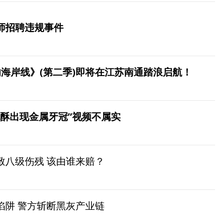
师招聘违规事件
海岸线》(第二季)即将在江苏南通踏浪启航！
桃酥出现金属牙冠”视频不属实
致八级伤残 该由谁来赔？
陷阱 警方斩断黑灰产业链