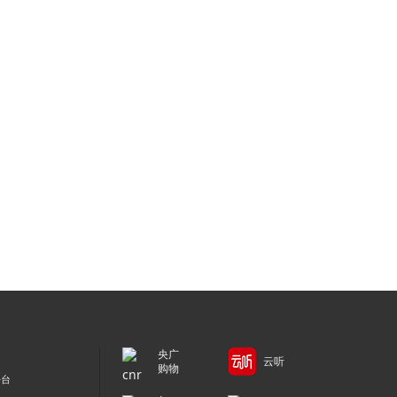
央广
云听
购物
平台