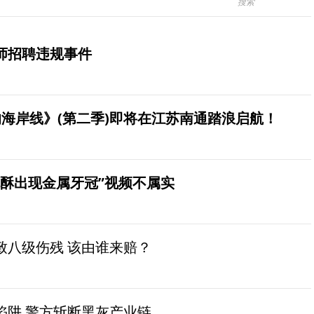
师招聘违规事件
海岸线》(第二季)即将在江苏南通踏浪启航！
桃酥出现金属牙冠”视频不属实
致八级伤残 该由谁来赔？
陷阱 警方斩断黑灰产业链