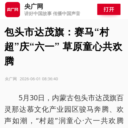
央广网
讲好中国故事 传播中国声音
包头市达茂旗：赛马“村
超”庆“六一” 草原童心共欢
腾
源：央广网
2026-06-01 08:36:40
5月30日，内蒙古包头市达茂旗百
灵那达慕文化产业园区骏马奔腾、欢
声如潮，“村超”润童心·六一共欢腾