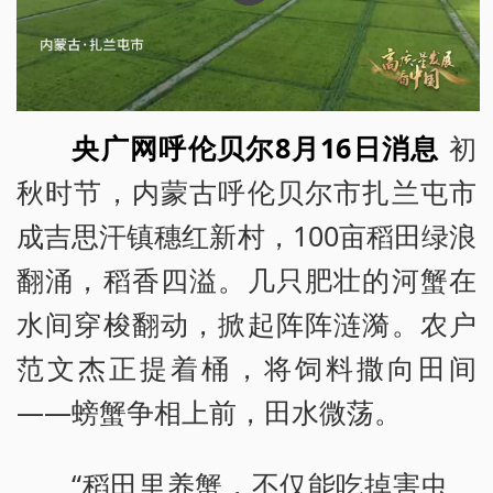
央广网呼伦贝尔8月16日消息
初
秋时节，内蒙古呼伦贝尔市扎兰屯市
成吉思汗镇穗红新村，100亩稻田绿浪
翻涌，稻香四溢。几只肥壮的河蟹在
水间穿梭翻动，掀起阵阵涟漪。农户
范文杰正提着桶，将饲料撒向田间
——螃蟹争相上前，田水微荡。
“稻田里养蟹，不仅能吃掉害虫、