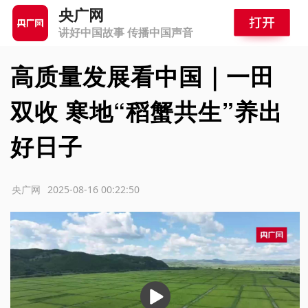
央广网
讲好中国故事 传播中国声音
高质量发展看中国｜一田
双收 寒地“稻蟹共生”养出
好日子
源：央广网
2025-08-16 00:22:50
播
放