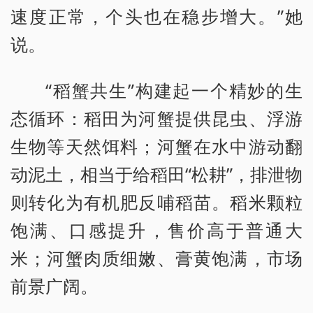
速度正常，个头也在稳步增大。”她
说。
“稻蟹共生”构建起一个精妙的生
态循环：稻田为河蟹提供昆虫、浮游
生物等天然饵料；河蟹在水中游动翻
动泥土，相当于给稻田“松耕”，排泄物
则转化为有机肥反哺稻苗。稻米颗粒
饱满、口感提升，售价高于普通大
米；河蟹肉质细嫩、膏黄饱满，市场
前景广阔。