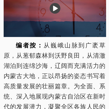
播
放
编者按：
从巍峨山脉到广袤草
原，从葱郁森林到沃野良田，从清澈
湖泊到连绵沙海，辽阔而充满活力的
内蒙古大地，正以昂扬的姿态书写着
高质量发展的壮丽篇章。为全面、系
统、深入地展现内蒙古自治区在新时
代的发展潜力，凝聚全区各族人民的