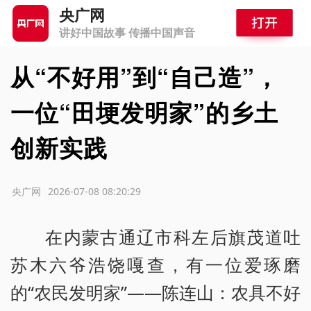
央广网
讲好中国故事 传播中国声音
从“不好用”到“自己造”，
一位“田埂发明家”的乡土
创新实践
源：央广网
2026-07-08 08:20:29
在内蒙古通辽市科左后旗茂道吐
苏木六爷浩饶嘎查，有一位爱琢磨
的“农民发明家”——陈连山：农具不好