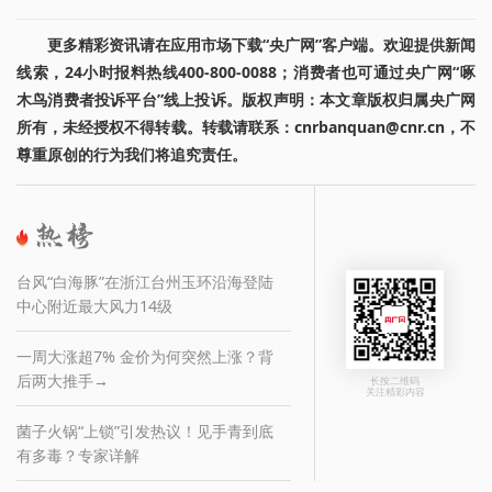
更多精彩资讯请在应用市场下载“央广网”客户端。欢迎提供新闻
线索，24小时报料热线400-800-0088；消费者也可通过央广网“啄
木鸟消费者投诉平台”线上投诉。版权声明：本文章版权归属央广网
所有，未经授权不得转载。转载请联系：cnrbanquan@cnr.cn，不
尊重原创的行为我们将追究责任。
台风“白海豚”在浙江台州玉环沿海登陆
中心附近最大风力14级
一周大涨超7% 金价为何突然上涨？背
后两大推手→
长按二维码
关注精彩内容
菌子火锅“上锁”引发热议！见手青到底
有多毒？专家详解