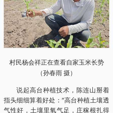
村民杨会祥正在查看自家玉米长势
（孙春雨 摄）
说起高台种植技术，陈连山掰着
指头细细算着好处：“高台种植土壤透
气性好，土壤里氧气足，庄稼根扎得