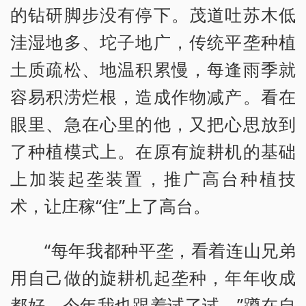
的钻研脚步没有停下。茂道吐苏木低
洼湿地多、坨子地广，传统平垄种植
土质疏松、地温积累慢，每逢雨季就
容易积涝烂根，造成作物减产。看在
眼里、急在心里的他，又把心思放到
了种植模式上。在原有旋耕机的基础
上加装起垄装置，推广高台种植技
术，让庄稼“住”上了高台。
“每年我都种平垄，看着连山兄弟
用自己做的旋耕机起垄种，年年收成
都好，今年我也跟着试了试。”蹲在自