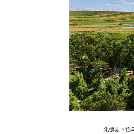
化德县卜拉