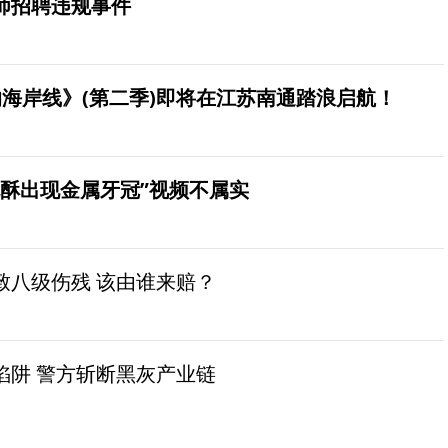
师招聘违规事件
海岸线》(第二季)即将在江苏南通踏浪启航！
桃酥出现金属牙冠”视频不属实
致八级伤残 该由谁来赔？
陷阱 警方斩断黑灰产业链