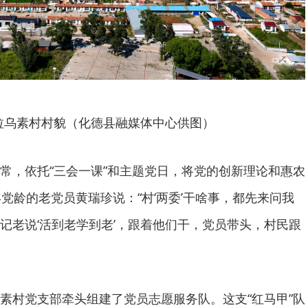
拉乌素村村貌（化德县融媒体中心供图）
常，依托“三会一课”和主题党日，将党的创新理论和惠农
党龄的老党员黄瑞珍说：“村‘两委’干啥事，都先来问我
记老说‘活到老学到老’，跟着他们干，党员带头，村民跟
素村党支部牵头组建了党员志愿服务队。这支“红马甲”队