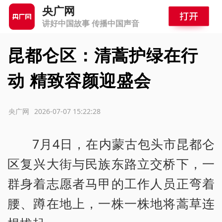
央广网
讲好中国故事 传播中国声音
昆都仑区：清蒿护绿在行
动 精致容颜迎盛会
源：央广网
2026-07-07 15:22:28
7月4日，在内蒙古包头市昆都仑
区复兴大街与民族东路立交桥下，一
群身着志愿者马甲的工作人员正弯着
腰、蹲在地上，一株一株地将蒿草连