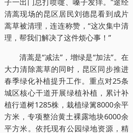
子一出门总打喷嚏、嗓子发痒。”途经
清蒿现场的昆区居民刘德昆看到成片
蒿草被清理，连连称赞，“这次集中清
理，帮我们解决了这件烦心事！”
清蒿是“减法”，增绿是“加法”。在
大力清除蒿草的同时，昆区同步推进
春季绿化补植提升工作。重点对25条
城区核心干道开展绿植补植，累计补
植行道树1285株，栽植绿篱8000余平
方米，专项整治黄土裸露地块6000余
平方米。依托现有公园绿地资源，精