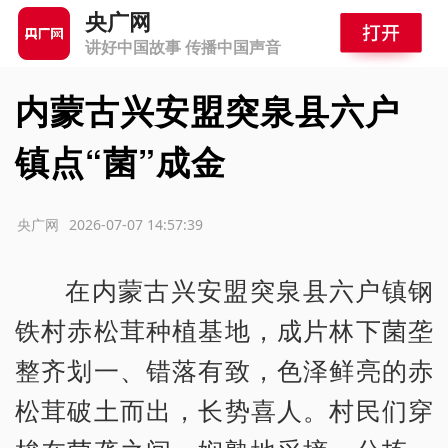
央广网
讲好中国故事 传播中国声音
内蒙古兴安盟突泉县六户
镇点“菌”成金
源：央广网
2026-07-07 14:57:39
在内蒙古兴安盟突泉县六户镇钢
铁村赤松茸种植基地，成片林下菌垄
整齐划一、错落有致，色泽鲜亮的赤
松茸破土而出，长势喜人。村民们穿