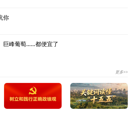
坑你
、巨峰葡萄……都便宜了
更多>>