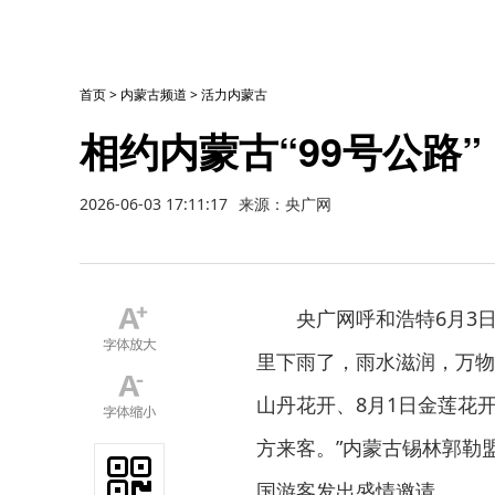
首页
>
内蒙古频道
>
活力内蒙古
相约内蒙古“99号公路
2026-06-03 17:11:17
来源：央广网
央广网呼和浩特6月3
里下雨了，雨水滋润，万物茂
山丹花开、8月1日金莲花开
方来客。”内蒙古锡林郭勒
国游客发出盛情邀请。