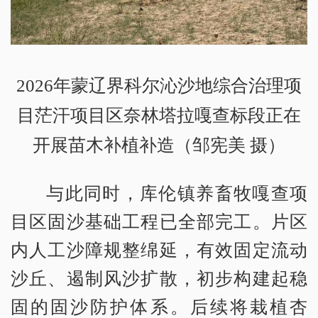
2026年蒙辽界科尔沁沙地综合治理项
目茫汗项目区奈林塔拉嘎查标段正在
开展苗木补植补造（邹宪美 摄）
与此同时，库伦镇养畜牧嘎查项
目区固沙基础工程已全部完工。片区
内人工沙障规整绵延，有效固定流动
沙丘、遏制风沙扩散，初步构建起稳
固的固沙防护体系。后续将栽植杏