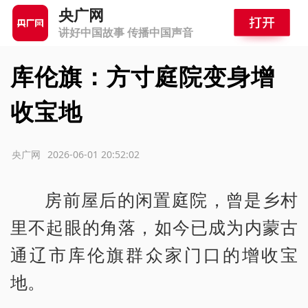
央广网
讲好中国故事 传播中国声音
库伦旗：方寸庭院变身增
收宝地
源：央广网
2026-06-01 20:52:02
房前屋后的闲置庭院，曾是乡村
里不起眼的角落，如今已成为内蒙古
通辽市库伦旗群众家门口的增收宝
地。