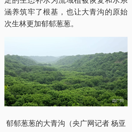
涵养筑牢了根基，也让大青沟的原始
次生林更加郁郁葱葱。
郁郁葱葱的大青沟（央广网记者 杨亚