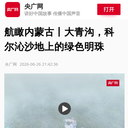
央广网
讲好中国故事 传播中国声音
航瞰内蒙古丨大青沟，科
尔沁沙地上的绿色明珠
源：央广网
2026-06-26 21:42:36
播
放