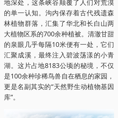
地深处，这条峡谷颠覆了人们对荒漠
的单一认知。沟内保存着古代残遗森
林植物群落，汇集了华北和长白山两
大植物区系的700余种植被。清澈甘甜
的泉眼几乎每隔10米便有一处，它们
汇聚成溪，最终注入碧波荡漾的小青
湖。这片占地8183公顷的秘境，不仅
是100余种珍稀鸟兽自在栖息的家园，
更是名副其实的“天然野生动植物基因
库”。