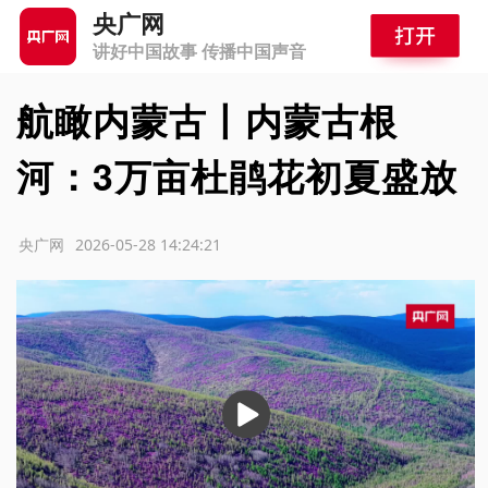
央广网
讲好中国故事 传播中国声音
航瞰内蒙古丨内蒙古根
河：3万亩杜鹃花初夏盛放
源：央广网
2026-05-28 14:24:21
播
放