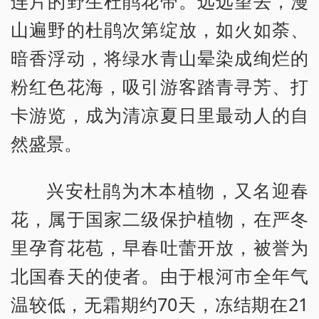
连片的野生杜鹃花带。远远望去，漫
山遍野的杜鹃次第绽放，如火如荼、
暗香浮动，将绿水青山晕染成绚烂的
粉红色花海，吸引游客踏青寻芳、打
卡游览，成为清凉夏日里最动人的自
然盛景。
兴安杜鹃为木本植物，又名迎春
花，属于国家二级保护植物，在严冬
里孕育花苞，早春吐蕾开放，被誉为
北国春天的使者。由于根河市全年气
温较低，无霜期约70天，冻结期在21