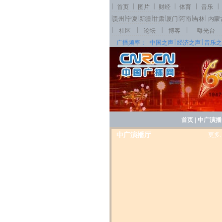
|
|
|
|
|
|
首页
图片
财经
体育
音乐
|
|
|
|
|
|
|
|
贵州
宁夏
新疆
甘肃
厦门
河南
吉林
内蒙
|
|
|
|
社区
论坛
博客
曝光台
|
|
广播频率：
中国之声
经济之声
音乐之
首页
|
中广演播
中广演播厅
更多..