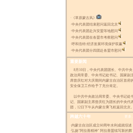
·
《草原蒙古风》
·
中央代表团结束慰问返回北京
·
中央代表团赴兴安盟等地慰问
·
中央代表团在各盟市考察慰问
·
呼和浩特:经济发展环境保护双赢
·
中央代表团分四团赴各盟市慰问
重要新闻
8月10日，中央代表团团长、中共中央
政治局常委、中央书记处书记、国家副
席曾庆红对大庆期间内蒙古自治区首府
安全保卫工作给予了充分肯定。
以中共中央政治局常委、中央书记处
记、国家副主席曾庆红为团长的中央代
团，12日下午从内蒙古乘飞机返回北京
8月10日，中央代表团团长、中共中央
跨越六十年
更多..
政治局常委、中央书记处书记、国家副
席曾庆红对大庆期间内蒙古自治区首府
·
内蒙古自治区成立60周年水利成就综述
安全保卫工作给予了充分肯定。
·
弘扬"阿拉善精神" 阿拉善盟续写新的辉