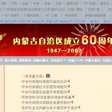
|
|
|
|
|
|
|
|
|
书院
汽车
旅游
军事
民族
台湾
教育出国
中广在线
银河台
|
|
|
|
|
|
|
|
|
|
|
|
古
广西
珠海
兵团
青岛
江西
浙江
江苏
深圳
大连
中国广播报
中国广播
中
|
|
|
|
|
|
中广演播厅
广播风景线
中广人物
特别推荐
新闻和报纸摘要
|
|
|
|
|
|
|
声
都市之声
中华之声
神州之声
华夏之声
民族之声
文艺之声
银河台：
娱乐
厅
|
图片新闻
|
重要新闻
|
图解内蒙古
|
党的阳光下
|
跨越六十年
|
内蒙古概况
|
北国往
.
中广演播厅
·
《草原蒙古风》
·
中央代表团结束慰问返回北京
·
中央代表团赴兴安盟等地慰问
·
中央代表团在各盟市考察慰问
·
呼和浩特:经济发展环境保护双赢
·
中央代表团分四团赴各盟市慰问
·
曾庆红会见内蒙古各大领导班子成员