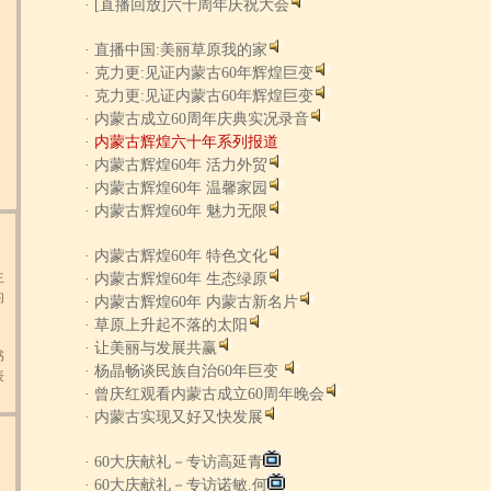
·
[直播回放]六十周年庆祝大会
·
直播中国:美丽草原我的家
·
克力更:见证内蒙古60年辉煌巨变
·
克力更:见证内蒙古60年辉煌巨变
·
内蒙古成立60周年庆典实况录音
·
内蒙古辉煌六十年系列报道
·
内蒙古辉煌60年 活力外贸
·
内蒙古辉煌60年 温馨家园
·
内蒙古辉煌60年 魅力无限
·
内蒙古辉煌60年 特色文化
主
·
内蒙古辉煌60年 生态绿原
的
·
内蒙古辉煌60年 内蒙古新名片
·
草原上升起不落的太阳
书
·
让美丽与发展共赢
表
·
杨晶畅谈民族自治60年巨变
。
·
曾庆红观看内蒙古成立60周年晚会
·
内蒙古实现又好又快发展
.
主
的
·
60大庆献礼－专访高延青
·
60大庆献礼－专访诺敏.何