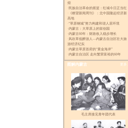
煌
以中共中央政治局常委、中央书记处
·
民族自治革命的摇篮：红城今日正当红
记、国家副主席曾庆红为团长的中央代
·
《瞭望新闻周刊》：北中国隆起经济新
团，12日下午从内蒙古乘飞机返回北京
高地
·
“草原钢城”努力构建和谐人居环境
·
内蒙古：大草原上的留创园
·
内蒙古60年：财政收入稳步增长
·
风吹草低醉游人―内蒙古自治区壮大旅
游经济纪实
·
内蒙古草原首府的“黄金海岸”
·
内蒙古自治区 走向繁荣富裕的60年
图解内蒙古
更多..
毛主席接见青年团代表